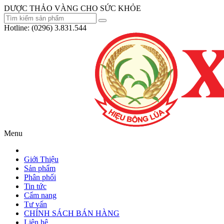
DƯỢC THẢO VÀNG CHO SỨC KHỎE
Hotline:
(0296) 3.831.544
Menu
Giới Thiệu
Sản phẩm
Phân phối
Tin tức
Cẩm nang
Tư vấn
CHÍNH SÁCH BÁN HÀNG
Liên hệ