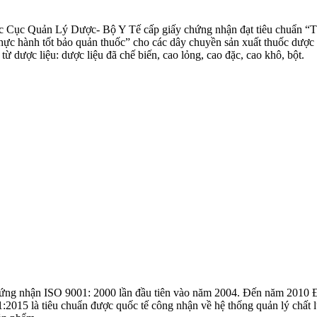
c Quản Lý Dược- Bộ Y Tế cấp giấy chứng nhận đạt tiêu chuẩn “Thực 
hành tốt bảo quản thuốc” cho các dây chuyền sản xuất thuốc dược li
ừ dược liệu: dược liệu đã chế biến, cao lỏng, cao đặc, cao khô, bột.
ng nhận ISO 9001: 2000 lần đầu tiên vào năm 2004. Đến năm 2010
15 là tiêu chuẩn được quốc tế công nhận về hệ thống quản lý chất