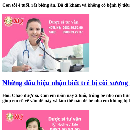
Con tôi 4 tuổi, rất biếng ăn. Đã đi khám và không có bệnh lý tiê
Những dấu hiệu nhận biết trẻ bị còi xươn
Hỏi: Chào dược sĩ. Con em năm nay 2 tuổi, trông bé nhỏ con hơn
giúp em rõ về vấn đề này và làm thế nào để bé nhà em không bị tì