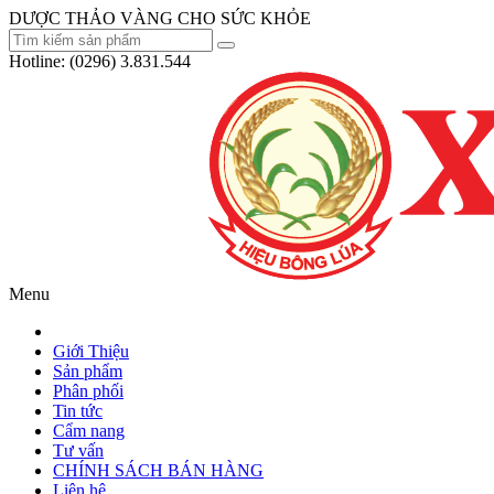
DƯỢC THẢO VÀNG CHO SỨC KHỎE
Hotline:
(0296) 3.831.544
Menu
Giới Thiệu
Sản phẩm
Phân phối
Tin tức
Cẩm nang
Tư vấn
CHÍNH SÁCH BÁN HÀNG
Liên hệ