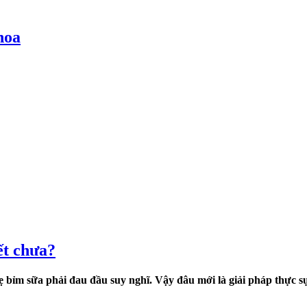
hoa
ết chưa?
ẹ bỉm sữa phải đau đầu suy nghĩ. Vậy đâu mới là giải pháp thực s